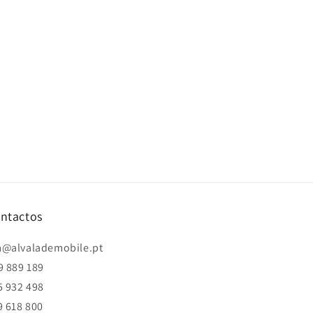
ntactos
@alvalademobile.pt
9 889 189
5 932 498
9 618 800