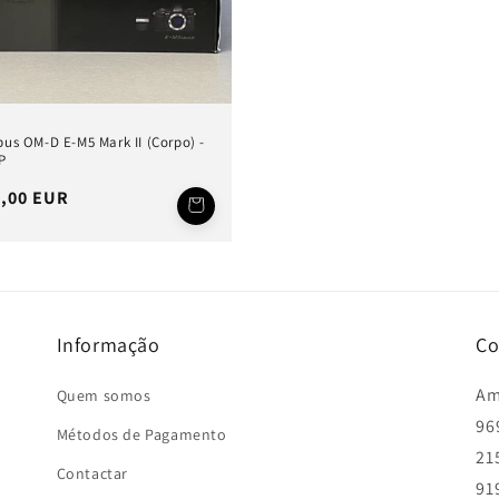
us OM-D E-M5 Mark II (Corpo) -
P
ço
9,00 EUR
mal
Informação
Co
Am
Quem somos
96
Métodos de Pagamento
21
Contactar
91