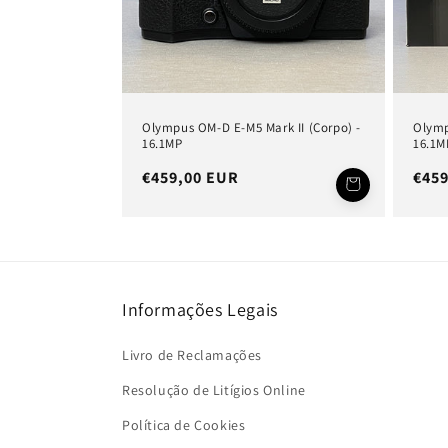
o
:
Olympus OM-D E-M5 Mark II (Corpo) -
Olymp
16.1MP
16.1M
Preço
€459,00 EUR
Pre
€45
normal
nor
Informações Legais
Livro de Reclamações
Resolução de Litígios Online
Política de Cookies